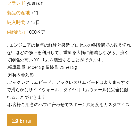
ブランド
yuan an
製品の産地
x門
納入時間
7-15日
供給能力
1000ペア
. エンジニアの長年の経験と製造プロセスの各段階での数え切れ
ないほどの修正を利用して、重量を大幅に削減しながら、強く
て剛性の高い XC リムを製造することができます。
.標準重量:340±15g 超軽量:255±15g
.対称＆非対称
.フックレスリムビード。フックレスリムビードはよりまっすぐ
で滑らかなサイドウォール、タイヤはリムウォールに完全に触
れることができます
.お客様ご用意のハブに合わせてスポーク穴角度をカスタマイズ

Email