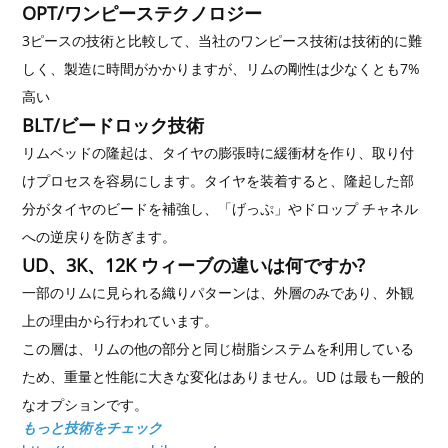
OPT/ワンピーステクノロジー
3ピースの技術と比較して、当社のワンピース技術は技術的に難
しく、製造に時間がかかりますが、リムの剛性は少なくとも7%
高い
BLT/ビードロック技術
リムベッドの隆起は、タイヤの膨張時に緩衝材を作り、取り付
けプロセスを容易にします。タイヤを装着すると、隆起した部
分がタイヤのビードを補強し、「げっぷ」やドロップ チャネル
への逆戻りを防ぎます。
UD、3K、12K ウィーブの違いは何ですか?
一部のリムに見られる織りパターンは、外層のみであり、外観
上の理由から行われています。
この層は、リムの他の部分と同じ樹脂システムを利用している
ため、重量と性能に大きな変化はありません。UD は最も一般的
なオプションです。
もっと技術をチェック