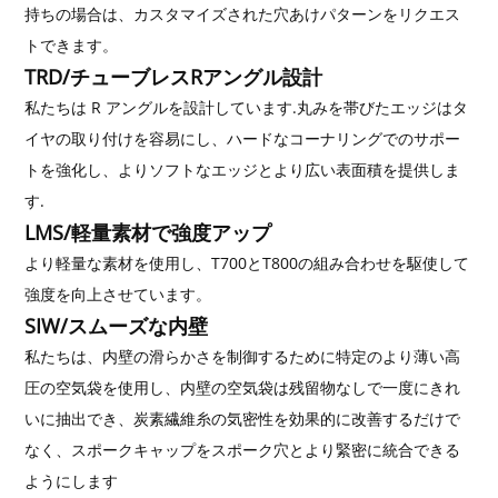
持ちの場合は、カスタマイズされた穴あけパターンをリクエス
トできます。
TRD/チューブレスRアングル設計
私たちは R アングルを設計しています.丸みを帯びたエッジはタ
イヤの取り付けを容易にし、ハードなコーナリングでのサポー
トを強化し、よりソフトなエッジとより広い表面積を提供しま
す.
LMS/軽量素材で強度アップ
より軽量な素材を使用し、T700とT800の組み合わせを駆使して
強度を向上させています。
SIW/スムーズな内壁
私たちは、内壁の滑らかさを制御するために特定のより薄い高
圧の空気袋を使用し、内壁の空気袋は残留物なしで一度にきれ
いに抽出でき、炭素繊維糸の気密性を効果的に改善するだけで
なく、スポークキャップをスポーク穴とより緊密に統合できる
ようにします