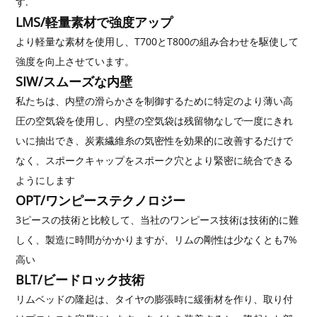
す.
LMS/軽量素材で強度アップ
より軽量な素材を使用し、T700とT800の組み合わせを駆使して
強度を向上させています。
SIW/スムーズな内壁
私たちは、内壁の滑らかさを制御するために特定のより薄い高
圧の空気袋を使用し、内壁の空気袋は残留物なしで一度にきれ
いに抽出でき、炭素繊維糸の気密性を効果的に改善するだけで
なく、スポークキャップをスポーク穴とより緊密に統合できる
ようにします
OPT/ワンピーステクノロジー
3ピースの技術と比較して、当社のワンピース技術は技術的に難
しく、製造に時間がかかりますが、リムの剛性は少なくとも7%
高い
BLT/ビードロック技術
リムベッドの隆起は、タイヤの膨張時に緩衝材を作り、取り付