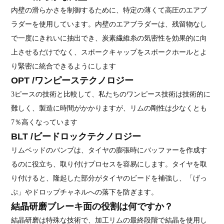
内壁の滑らかさを制御するために、特定の薄くて高圧のエアブ
ラダーを使用しています。内壁のエアブラダーは、残留物なし
で一度にきれいに抽出でき、炭素繊維糸の気密性を効果的に向
上させるだけでなく、スポークキャップをスポークホールとよ
り緊密に統合できるようにします
OPT /ワンピーステクノロジー
3ピースの技術と比較して、私たちのワンピース技術は技術的に
難しく、製造に時間がかかりますが、リムの剛性は少なくとも
7％高くなっています
BLT /ビードロックテクノロジー
リムベッドのバンプは、タイヤの膨張時にバッファーを作成す
るのに役立ち、取り付けプロセスを容易にします。タイヤを取
り付けると、隆起した部分がタイヤのビードを補強し、「げっ
ぷ」やドロップチャネルへの落下を防ぎます。
結晶研磨ブレーキ面の役割は何ですか？
結晶研磨は特殊な技術で、加工リムの最終段階で結晶を使用し