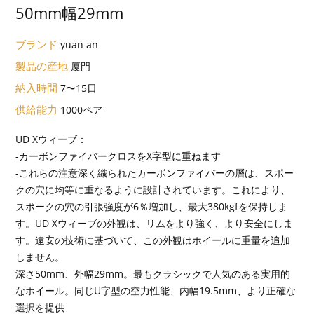
50mm幅29mm
ブランド
yuan an
製品の産地
厦門
納入時間
7〜15日
供給能力
1000ペア
UD Xウィーブ：
-カーボンファイバークロスをX字型に重ねます
-これらの注意深く織られたカーボンファイバーの層は、スポー
クの穴に均等に重なるように設計されています。これにより、
スポークの穴の引張強度が6％増加し、最大380kgfを保持しま
す。UD Xウィーブの外観は、リムをより強く、より安全にしま
す。遠安の技術に基づいて、この外観はホイールに重量を追加
しません。
深さ50mm、外幅29mm。最もクラシックで人気のある実用的
なホイール。同じU字型の空力性能、内幅19.5mm、より正確な
選択を提供