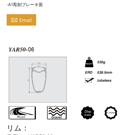
-A1彫刻ブレーキ面

Email
リム：