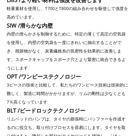
軽量素材を使用し、T700とT800の組み合わせを駆使して強度を
高めています。
SIW /滑らかな内壁
内壁の滑らかさを制御するために、特定の薄くて高圧の空気袋
を使用し、内壁の空気袋を一度にきれいに抽出することがで
き、残留物がなく、炭素繊維糸の気密性を効果的に改善しま
す。スポークキャップをスポーク穴とより緊密に統合できるよ
うにします
OPT /ワンピーステクノロジー
3ピースの技術と比較して、私たちのワンピース技術は技術的に
難しく、製造に時間がかかりますが、リムの剛性は少なくとも
7％高くなっています
BLT /ビードロックテクノロジー
リムベッドのバンプは、タイヤの膨張時にバッファーを作成す
るのに役立ち、取り付けプロセスを容易にします。タイヤを取
り付けると、隆起した部分がタイヤビードを補強し、「げっ