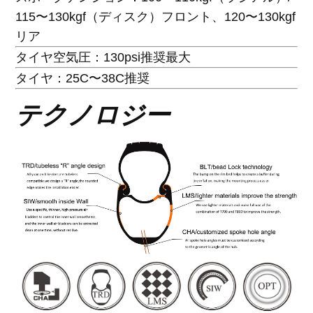
115〜130kgf（ディスク）フロント、120〜130kgf
リア
タイヤ空気圧：130psi推奨最大
タイヤ：25C〜38C推奨
テクノロジー