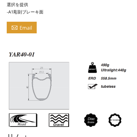
選択を提供
-A1彫刻ブレーキ面

Email
リム：