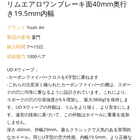
リムエアロワンブレーキ面40mm奥行
き19.5mm内幅
ブランド
Yuan An
製品の産地
厦門
納入時間
7〜15日
供給能力
1000ペア
UD Xウィーブ：
-カーボンファイバークロスをX字型に重ねます
-これらの注意深く織られたカーボンファイバーの層は、スポー
クの穴に均等に重なるように設計されています。これにより、
スポークの穴の引張強度が6％増加し、最大380kgfを保持しま
す。UD Xウィーブの外観は、リムをより強く、より安全にしま
す。遠安の技術に基づいて、この外観はホイールに重量を追加
しません。
深さ-40mm、外幅29mm。最もクラシックで人気のある実用的
なホイール。同じU字型の空力性能、内幅19.5mm、より正確な