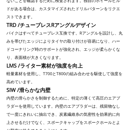
ないことを確認するために検査されます。独自のホイールビル
ドがある場合は、カスタマイズされたドリルパターンをリクエ
ストできます。
TRD /チューブレスRアングルデザイン
バイクはすべてチューブレス互換です。Rアングルを設計し、丸
みを帯びたエッジによりタイヤの取り付けが容易になり、ハー
ドコーナリング時のサポートが強化され、エッジが柔らかくな
り、表面積が大きくなります。
LMS /ライター素材が強度を向上
軽量素材を使用し、T700とT800の組み合わせを駆使して強度を
高めています。
SIW /滑らかな内壁
内壁の滑らかさを制御するために、特定の薄くて高圧のエアブ
ラダーを使用しています。内壁のエアブラダーは、残留物なし
で一度にきれいに抽出でき、炭素繊維糸の気密性を効果的に向
上させるだけでなく、スポークキャップをスポークホールとよ