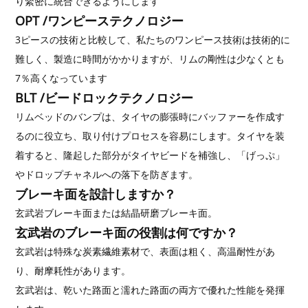
り緊密に統合できるようにします
OPT /ワンピーステクノロジー
3ピースの技術と比較して、私たちのワンピース技術は技術的に
難しく、製造に時間がかかりますが、リムの剛性は少なくとも
7％高くなっています
BLT /ビードロックテクノロジー
リムベッドのバンプは、タイヤの膨張時にバッファーを作成す
るのに役立ち、取り付けプロセスを容易にします。タイヤを装
着すると、隆起した部分がタイヤビードを補強し、「げっぷ」
やドロップチャネルへの落下を防ぎます。
ブレーキ面を設計しますか？
玄武岩ブレーキ面または結晶研磨ブレーキ面。
玄武岩のブレーキ面の役割は何ですか？
玄武岩は特殊な炭素繊維素材で、表面は粗く、高温耐性があ
り、耐摩耗性があります。
玄武岩は、乾いた路面と濡れた路面の両方で優れた性能を発揮