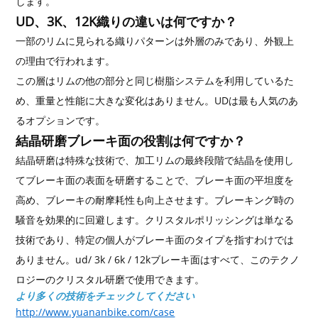
します。
UD、3K、12K織りの違いは何ですか？
一部のリムに見られる織りパターンは外層のみであり、外観上
の理由で行われます。
この層はリムの他の部分と同じ樹脂システムを利用しているた
め、重量と性能に大きな変化はありません。UDは最も人気のあ
るオプションです。
結晶研磨ブレーキ面の役割は何ですか？
結晶研磨は特殊な技術で、加工リムの最終段階で結晶を使用し
てブレーキ面の表面を研磨することで、ブレーキ面の平坦度を
高め、ブレーキの耐摩耗性も向上させます。ブレーキング時の
騒音を効果的に回避します。クリスタルポリッシングは単なる
技術であり、特定の個人がブレーキ面のタイプを指すわけでは
ありません。ud/ 3k / 6k / 12kブレーキ面はすべて、このテクノ
ロジーのクリスタル研磨で使用できます。
より多くの技術をチェックしてください
http://www.yuananbike.com/case