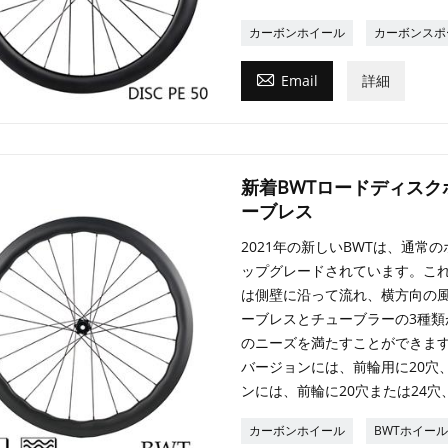
カーボンホイール
カーボンスポ

Email
詳細
新着BWTロードディスク
ーブレス
2021年の新しいBWTは、通
ップグレードされています。こ
は側壁に沿って流れ、横方向の風
ーブレスとチューブラーの3種類があり
のニーズを満たすことができます
バージョンには、前輪用に20穴
ンには、前輪に20穴または24穴
カーボンホイール
BWTホイー