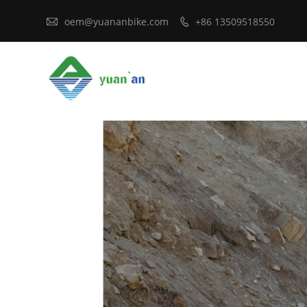

oem@yuananbike.com
+86 13509518550
