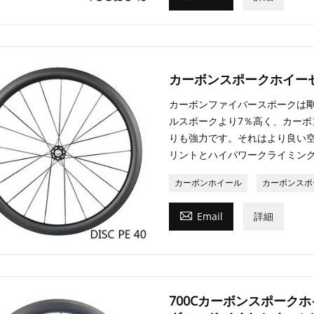
カーボンスポークホイー
カーボンファイバースポークは
ルスポークより7％高く、カー
りも強力です。それはより良い
リントとハイパワークライミン
カーボンホイール
カーボンスポ

Email
詳細
700Cカーボンスポーク