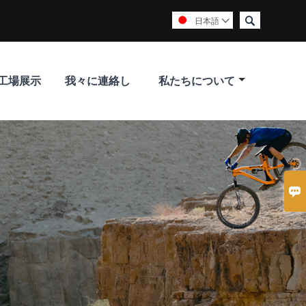

日本語

工場展示
我々に連絡し
私たちについて
