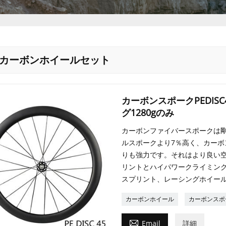
0cカーボンホイールセット
カーボンスポークPEDI
グ1280gのみ
カーボンファイバースポークは
ルスポークより7％高く、カー
りも強力です。それはより良い
リントとハイパワークライミング
スプリント、レーシングホイー
カーボンホイール
カーボンスポ

Email
詳細