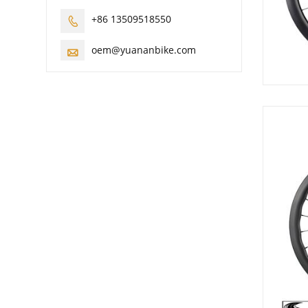
+86 13509518550

oem@yuananbike.com
