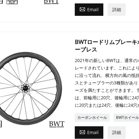

Email
詳細
BWTロードリムブレーキ
ーブレス
2021年の新しいBWTは、通
レードされています。これによ
に沿って流れ、横方向の風の抵抗
スとチューブラーの3種類があります。1
ーズを満たすことができます。 
は、前輪用に20穴、後輪用に2
に20穴または24穴、後輪に24
カーボンホイール
BWTホイー

Email
詳細