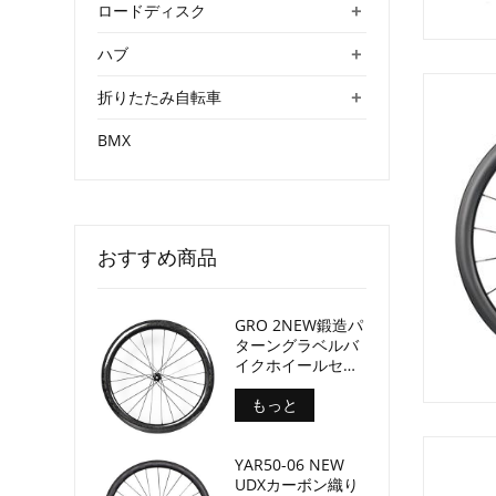
+
ロードディスク
+
ハブ
+
折りたたみ自転車
BMX
おすすめ商品
GRO 2NEW鍛造パ
ターングラベルバ
イクホイールセッ
ト深さ45mm内幅
24mm
もっと
YAR50-06 NEW
UDXカーボン織り