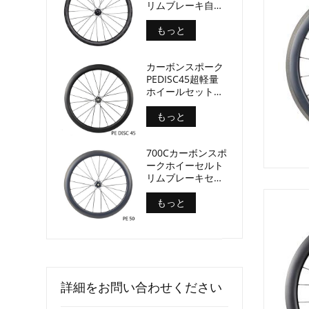
リムブレーキ自転
車ホイールセット
深さ50mm幅
もっと
29mm
カーボンスポーク
PEDISC45超軽量
ホイールセットセ
ラミックベアリン
グ1280gのみ
もっと
700Cカーボンスポ
ークホイーセルト
リムブレーキセラ
ミックベアリング
ロードバイクホイ
もっと
ールセット
詳細をお問い合わせください