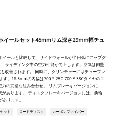
ホイールセット45mmリム深さ29mm幅チュ
常のホイールと比較して、サイドウォールが半円弧にアップグ
り、ライディング中の空力性能が向上します。空気は側壁
も改善されます。 同時に、クリンチャーにはチューブレ
8.5mmの内幅は700 * 25C-700 * 38Cタイヤのニ
空力の完璧な組み合わせ。 リムブレーキバージョンに
4穴があります。 ディスクブレーキバージョンには、前輪
穴があります。
ルセット
ロードディスク
カーボンファイバー