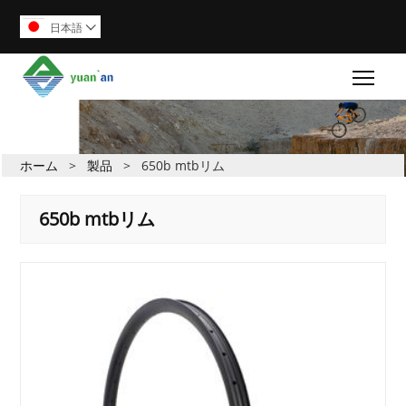
日本語

Togg
ホーム
>
製品
>
650b mtbリム
650b mtbリム