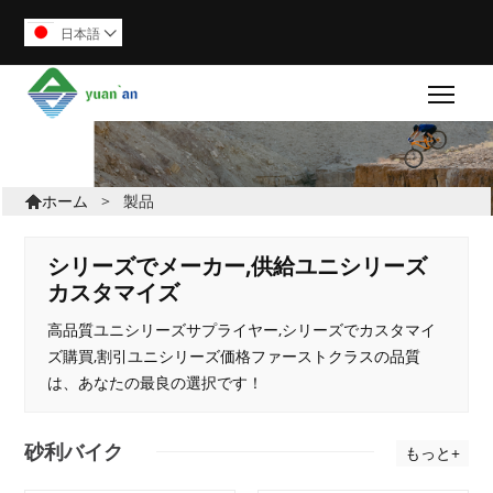
日本語

Togg
>
製品
ホーム

シリーズでメーカー,供給ユニシリーズ
カスタマイズ
高品質ユニシリーズサプライヤー,シリーズでカスタマイ
ズ購買,割引ユニシリーズ価格ファーストクラスの品質
は、あなたの最良の選択です！
砂利バイク
もっと+