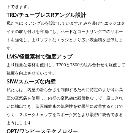
トできます。
TRD/チューブレスRアングル設計
私たちは R アングルを設計しています.丸みを帯びたエッジはタ
イヤの取り付けを容易にし、ハードなコーナリングでのサポー
トを強化し、よりソフトなエッジとより広い表面積を提供しま
す.
LMS/軽量素材で強度アップ
より軽量な素材を使用し、T700とT800の組み合わせを駆使して
強度を向上させています。
SIW/スムーズな内壁
私たちは、内壁の滑らかさを制御するために特定のより薄い高
圧の空気袋を使用し、内壁の空気袋は残留物なしで一度にきれ
いに抽出でき、炭素繊維糸の気密性を効果的に改善するだけで
なく、スポークキャップをスポーク穴とより緊密に統合できる
ようにします
OPT/ワンピーステクノロジー