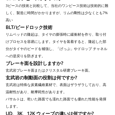
3ピースの技術と比較して、当社のワンピース技術は技術的に難
しく、製造に時間がかかりますが、リムの剛性は少なくとも7%
高い
BLT/ビードロック技術
リムベッドの隆起は、タイヤの膨張時に緩衝材を作り、取り付
けプロセスを容易にします。タイヤを装着すると、隆起した部
分がタイヤのビードを補強し、「げっぷ」やドロップ チャネル
への逆戻りを防ぎます。
ブレーキ面を設計しますか?
玄武岩ブレーキ面またはクリスタル研磨ブレーキ面。
玄武岩の制動面の役割は何ですか?
玄武岩は特殊な炭素繊維素材で、表面はザラザラしており、高
温耐性があり、耐摩耗性があります。
バサルトは、乾いた路面でも濡れた路面でも優れた性能を発揮
します。
UD、3K、12K ウィーブの違いは何ですか?