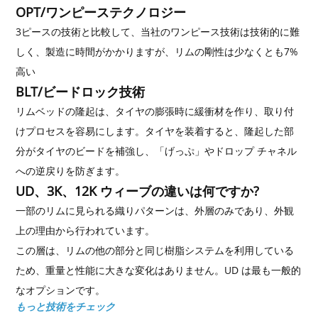
OPT/ワンピーステクノロジー
3ピースの技術と比較して、当社のワンピース技術は技術的に難
しく、製造に時間がかかりますが、リムの剛性は少なくとも7%
高い
BLT/ビードロック技術
リムベッドの隆起は、タイヤの膨張時に緩衝材を作り、取り付
けプロセスを容易にします。タイヤを装着すると、隆起した部
分がタイヤのビードを補強し、「げっぷ」やドロップ チャネル
への逆戻りを防ぎます。
UD、3K、12K ウィーブの違いは何ですか?
一部のリムに見られる織りパターンは、外層のみであり、外観
上の理由から行われています。
この層は、リムの他の部分と同じ樹脂システムを利用している
ため、重量と性能に大きな変化はありません。UD は最も一般的
なオプションです。
もっと技術をチェック