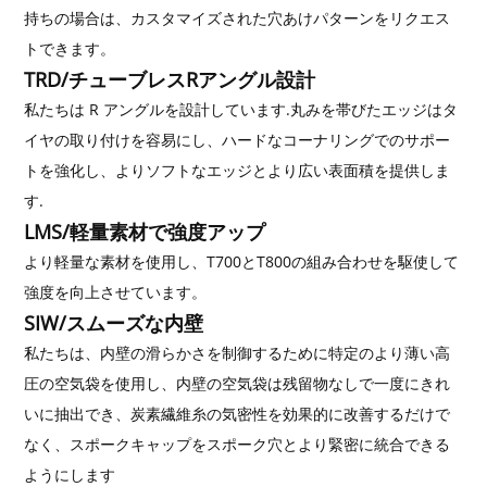
持ちの場合は、カスタマイズされた穴あけパターンをリクエス
トできます。
TRD/チューブレスRアングル設計
私たちは R アングルを設計しています.丸みを帯びたエッジはタ
イヤの取り付けを容易にし、ハードなコーナリングでのサポー
トを強化し、よりソフトなエッジとより広い表面積を提供しま
す.
LMS/軽量素材で強度アップ
より軽量な素材を使用し、T700とT800の組み合わせを駆使して
強度を向上させています。
SIW/スムーズな内壁
私たちは、内壁の滑らかさを制御するために特定のより薄い高
圧の空気袋を使用し、内壁の空気袋は残留物なしで一度にきれ
いに抽出でき、炭素繊維糸の気密性を効果的に改善するだけで
なく、スポークキャップをスポーク穴とより緊密に統合できる
ようにします