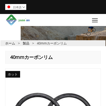
日本語

Togg
ホーム
>
製品
>
40mmカーボンリム
40mmカーボンリム
ホット