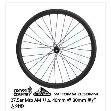
27.5er Mtb AM リム 40mm 幅 30mm 奥行
き対称