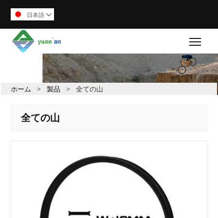
日本語

Togg
ホーム
>
製品
>
全ての山
全ての山