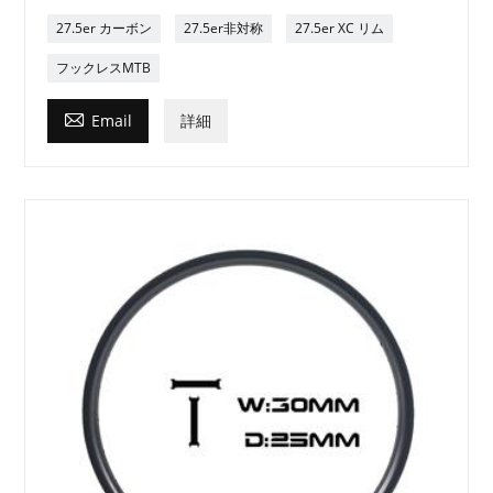
27.5er カーボン
27.5er非対称
27.5er XC リム
フックレスMTB

Email
詳細