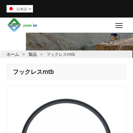
日本語

Togg
ホーム
>
製品
>
フックレスmtb
フックレスmtb