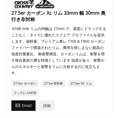
27.5er カーボン Xc リム 33mm 幅 30mm 奥
行き非対称
.650B mtb リムの内幅は 27mm で、過度にドラッグする
ことなく、タイヤに優れたスクエア プロファイルを提供
します。超軽量、プレミアム東レ T700 & T800 カーボン
ファイバーで構築されたリム、費用を惜しまない最高の
強度対重量比。 耐衝撃構造。カーボンリムは、衝撃を増
す複合素材の層を特徴としています 強度があり、衝撃か
らのエネルギーと衝撃をリムに分散するのに役立ちま
す。
27.5er カーボン
27.5er非対称
27.5er XC リム
フックレスMTB

Email
詳細