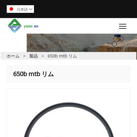
日本語

Togg
ホーム
>
製品
>
650b mtb リム
650b mtb リム