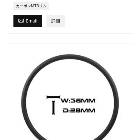
カーボンMTBリム

Email
詳細